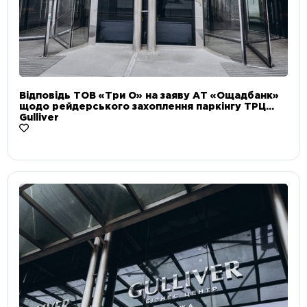
Відповідь ТОВ «Три О» на заяву АТ «Ощадбанк»
щодо рейдерського захоплення паркінгу ТРЦ
Gulliver