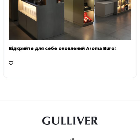
Відкрийте для себе оновлений Aroma Buro! ⠀