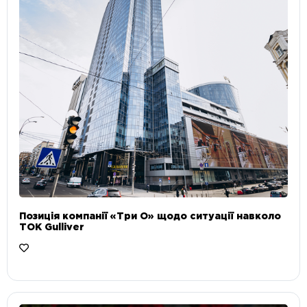
Позиція компанії «Три О» щодо ситуації навколо
ТОК Gulliver