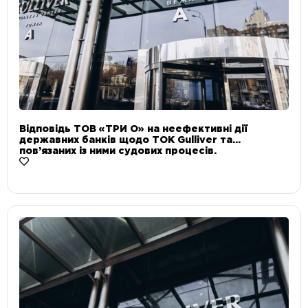
Відповідь ТОВ «ТРИ О» на неефективні дії
державних банків щодо ТОК Gulliver та
пов’язаних із ними судових процесів.