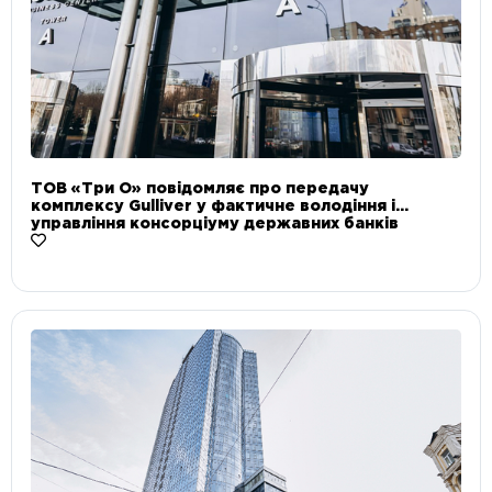
ТОВ «Три О» повідомляє про передачу
комплексу Gulliver у фактичне володіння і
управління консорціуму державних банків