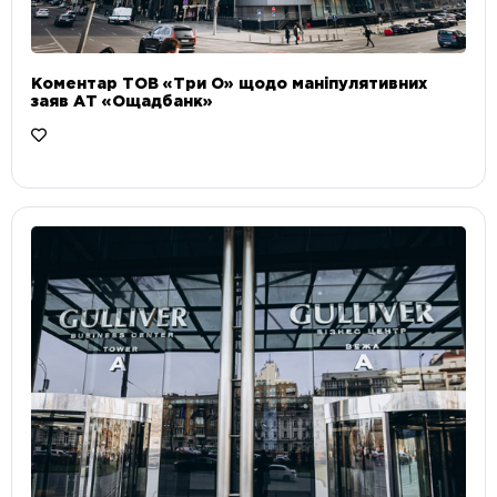
Коментар ТОВ «Три О» щодо маніпулятивних
заяв АТ «Ощадбанк»