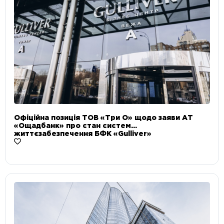
Офіційна позиція ТОВ «Три О» щодо заяви АТ
«Ощадбанк» про стан систем
життєзабезпечення БФК «Gulliver»