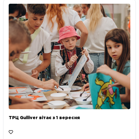
ТРЦ Gulliver вітає з 1 вересня