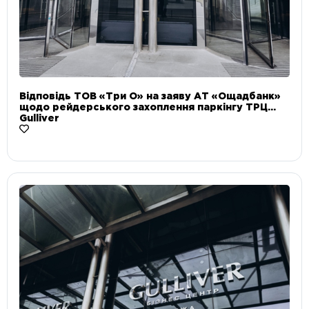
Відповідь ТОВ «Три О» на заяву АТ «Ощадбанк»
щодо рейдерського захоплення паркінгу ТРЦ
Gulliver