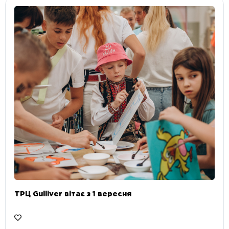
ТРЦ Gulliver вітає з 1 вересня