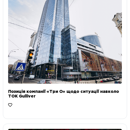
Позиція компанії «Три О» щодо ситуації навколо
ТОК Gulliver