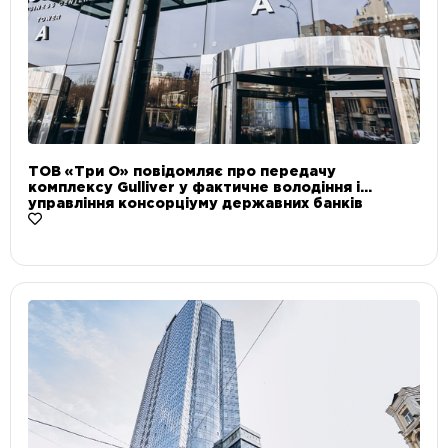
ТОВ «Три О» повідомляє про передачу
комплексу Gulliver у фактичне володіння і
управління консорціуму державних банків