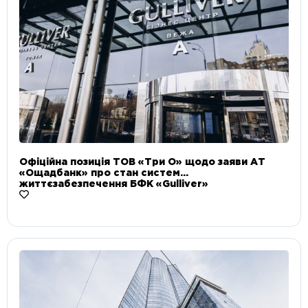
Офіційна позиція ТОВ «Три О» щодо заяви АТ
«Ощадбанк» про стан систем
життєзабезпечення БФК «Gulliver»