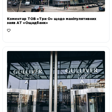
Коментар ТОВ «Три О» щодо маніпулятивних
заяв АТ «Ощадбанк»