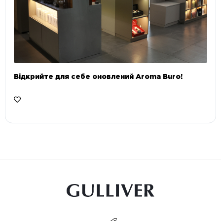
Відкрийте для себе оновлений Aroma Buro! ⠀