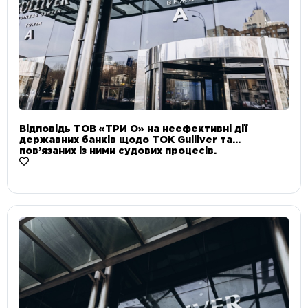
Відповідь ТОВ «ТРИ О» на неефективні дії
державних банків щодо ТОК Gulliver та
пов’язаних із ними судових процесів.