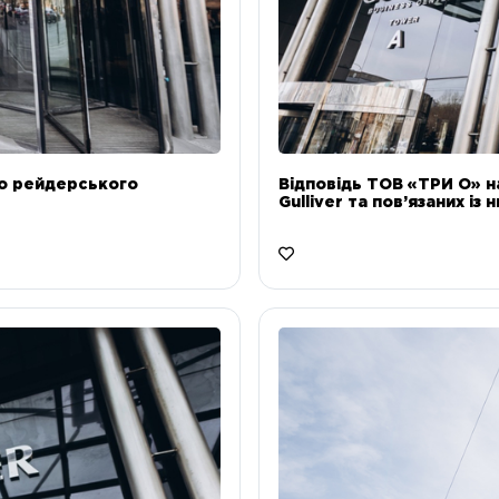
до рейдерського
Відповідь ТОВ «ТРИ О» н
Gulliver та пов’язаних із