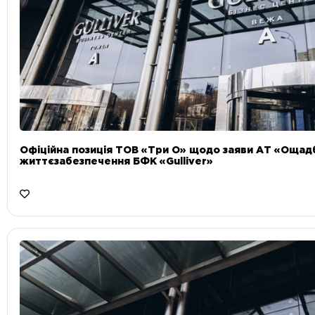
Офіційна позиція ТОВ «Три О» щодо заяви АТ «Ощад
життєзабезпечення БФК «Gulliver»