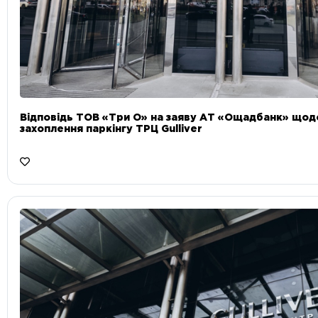
Відповідь ТОВ «Три О» на заяву АТ «Ощадбанк» що
захоплення паркінгу ТРЦ Gulliver