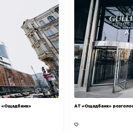
Т «Ощадбанк»
АТ «Ощадбанк» розголоси