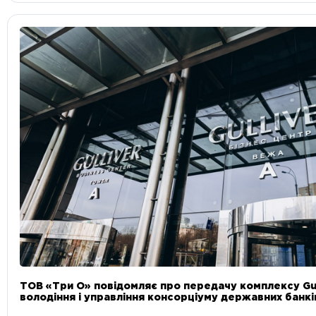
ТОВ «Три О» повідомляє про передачу комплексу Gul
володіння і управління консорціуму державних банкі