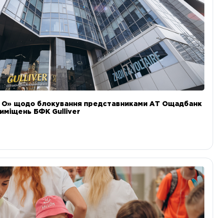
и О» щодо блокування представниками АТ Ощадбанк
иміщень БФК Gulliver