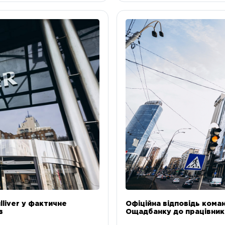
liver у фактичне
Офіційна відповідь коман
в
Ощадбанку до працівникі