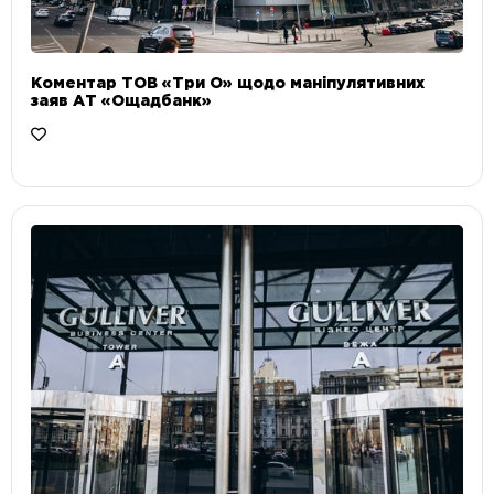
Коментар ТОВ «Три О» щодо маніпулятивних
заяв АТ «Ощадбанк»