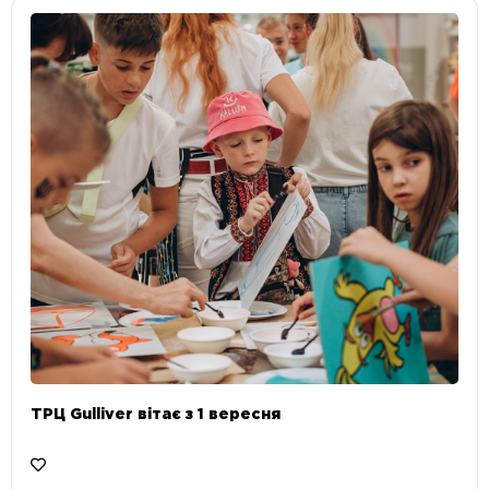
ТРЦ Gulliver вітає з 1 вересня