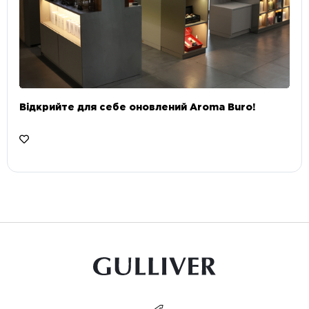
Відкрийте для себе оновлений Aroma Buro! ⠀