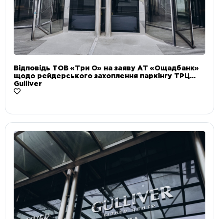
Відповідь ТОВ «Три О» на заяву АТ «Ощадбанк»
щодо рейдерського захоплення паркінгу ТРЦ
Gulliver