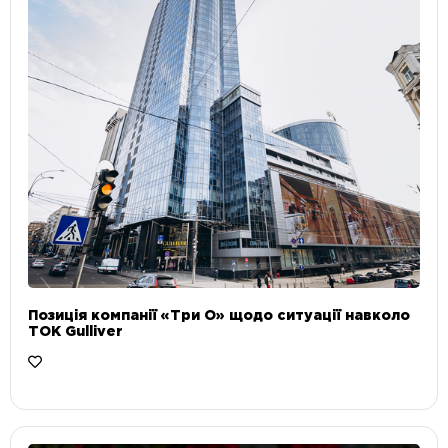
Позиція компанії «Три О» щодо ситуації навколо
ТОК Gulliver