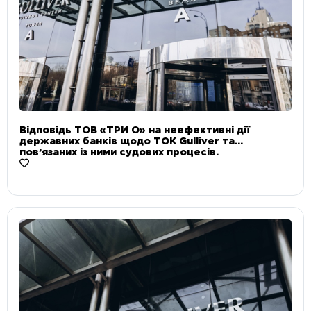
Відповідь ТОВ «ТРИ О» на неефективні дії
державних банків щодо ТОК Gulliver та
пов’язаних із ними судових процесів.