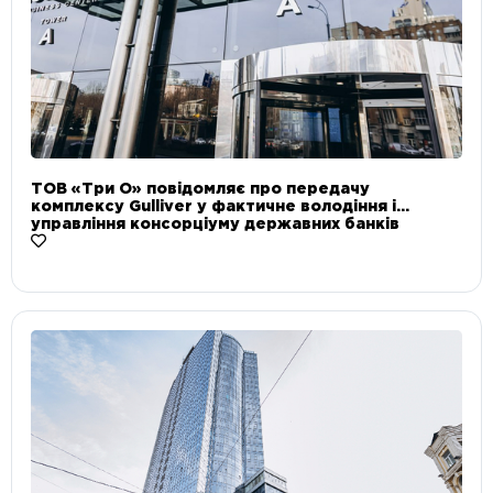
ТОВ «Три О» повідомляє про передачу
комплексу Gulliver у фактичне володіння і
управління консорціуму державних банків