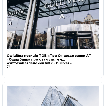
Офіційна позиція ТОВ «Три О» щодо заяви АТ
«Ощадбанк» про стан систем
життєзабезпечення БФК «Gulliver»