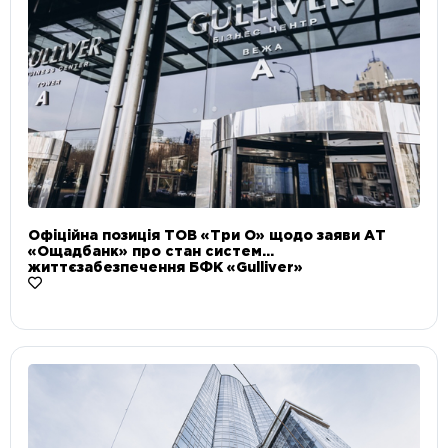
Офіційна позиція ТОВ «Три О» щодо заяви АТ
«Ощадбанк» про стан систем
життєзабезпечення БФК «Gulliver»