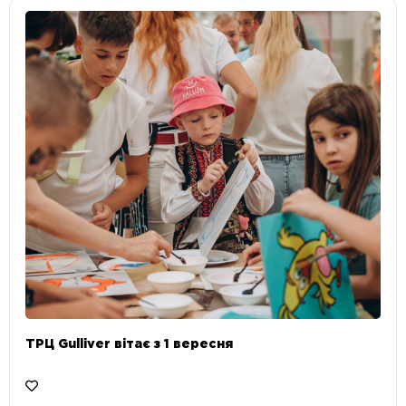
ТРЦ Gulliver вітає з 1 вересня