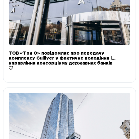
ТОВ «Три О» повідомляє про передачу
комплексу Gulliver у фактичне володіння і
управління консорціуму державних банків