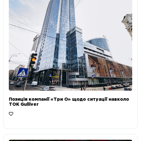
Позиція компанії «Три О» щодо ситуації навколо
ТОК Gulliver