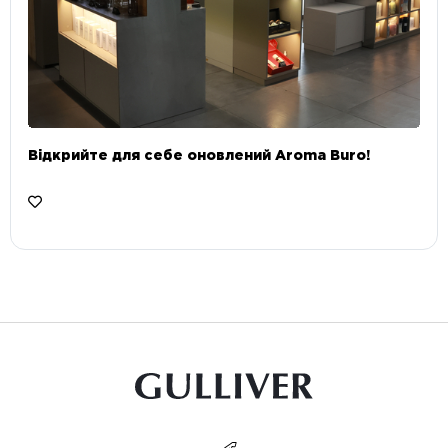
Відкрийте для себе оновлений Aroma Buro! ⠀