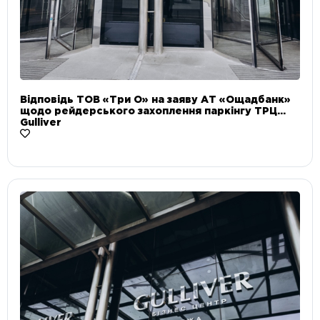
Відповідь ТОВ «Три О» на заяву АТ «Ощадбанк»
щодо рейдерського захоплення паркінгу ТРЦ
Gulliver