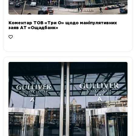
Коментар ТОВ «Три О» щодо маніпулятивних
заяв АТ «Ощадбанк»