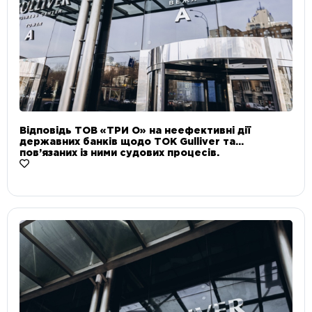
Відповідь ТОВ «ТРИ О» на неефективні дії
державних банків щодо ТОК Gulliver та
пов’язаних із ними судових процесів.