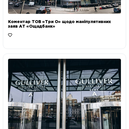
Коментар ТОВ «Три О» щодо маніпулятивних
заяв АТ «Ощадбанк»