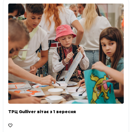
ТРЦ Gulliver вітає з 1 вересня