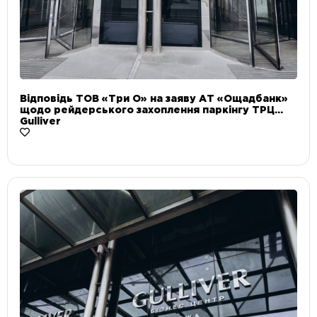
Відповідь ТОВ «Три О» на заяву АТ «Ощадбанк»
щодо рейдерського захоплення паркінгу ТРЦ
Gulliver