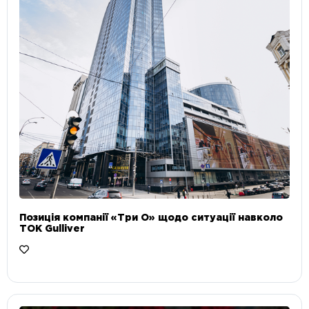
Позиція компанії «Три О» щодо ситуації навколо
ТОК Gulliver