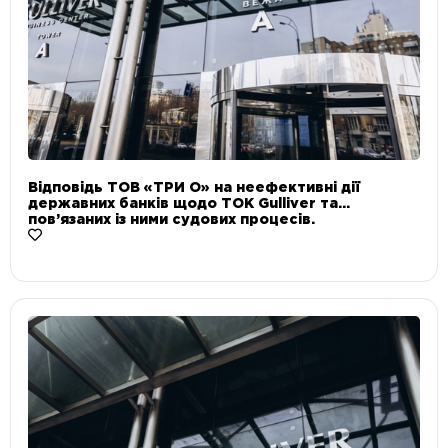
Відповідь ТОВ «ТРИ О» на неефективні дії
державних банків щодо ТОК Gulliver та
пов’язаних із ними судових процесів.