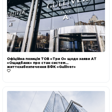
Офіційна позиція ТОВ «Три О» щодо заяви АТ
«Ощадбанк» про стан систем
життєзабезпечення БФК «Gulliver»