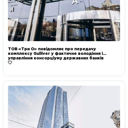
ТОВ «Три О» повідомляє про передачу
комплексу Gulliver у фактичне володіння і
управління консорціуму державних банків