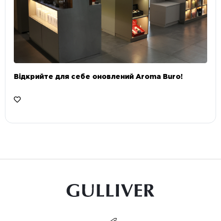
Відкрийте для себе оновлений Aroma Buro! ⠀