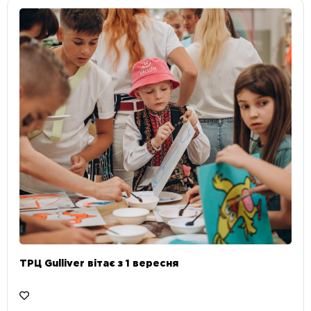
ТРЦ Gulliver вітає з 1 вересня