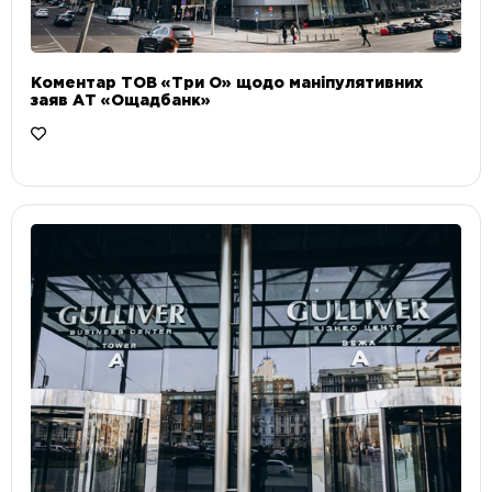
Коментар ТОВ «Три О» щодо маніпулятивних
заяв АТ «Ощадбанк»