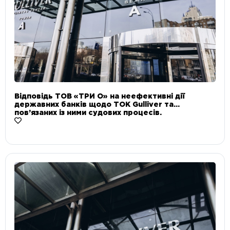
Відповідь ТОВ «ТРИ О» на неефективні дії
державних банків щодо ТОК Gulliver та
пов’язаних із ними судових процесів.