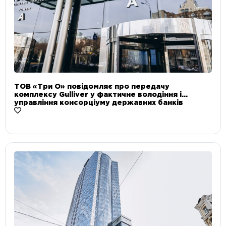
ТОВ «Три О» повідомляє про передачу
комплексу Gulliver у фактичне володіння і
управління консорціуму державних банків