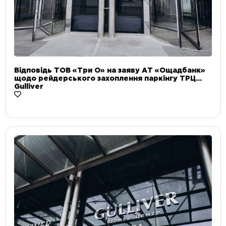
Відповідь ТОВ «Три О» на заяву АТ «Ощадбанк»
щодо рейдерського захоплення паркінгу ТРЦ
Gulliver