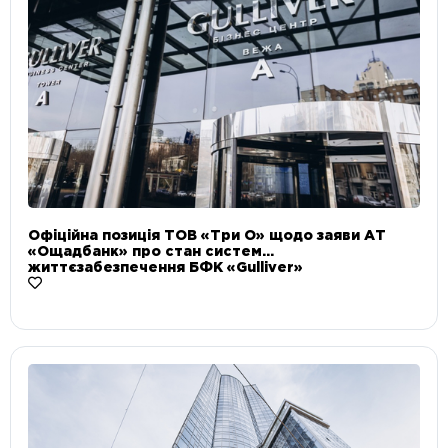
Офіційна позиція ТОВ «Три О» щодо заяви АТ
«Ощадбанк» про стан систем
життєзабезпечення БФК «Gulliver»