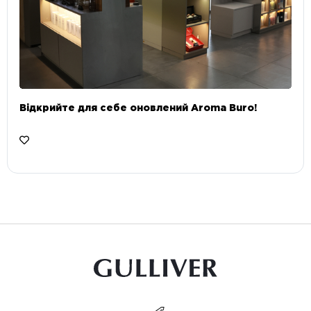
Відкрийте для себе оновлений Aroma Buro! ⠀