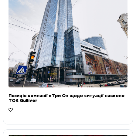
Позиція компанії «Три О» щодо ситуації навколо
ТОК Gulliver