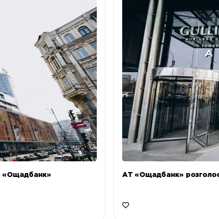
Т «Ощадбанк»
АТ «Ощадбанк» розголоси