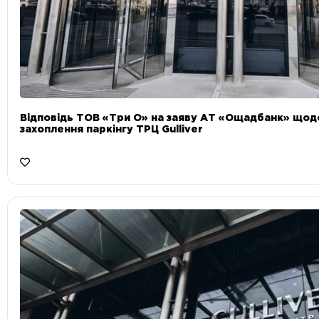
Відповідь ТОВ «Три О» на заяву АТ «Ощадбанк» що
захоплення паркінгу ТРЦ Gulliver