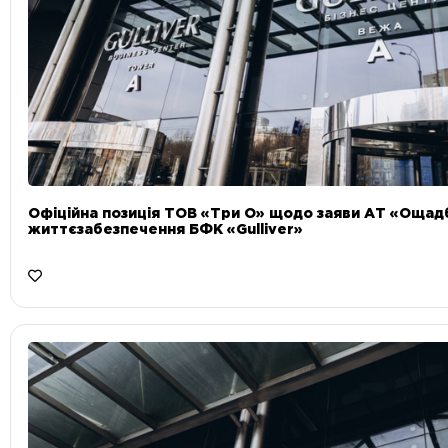
Офіційна позиція ТОВ «Три О» щодо заяви АТ «Ощад
життєзабезпечення БФК «Gulliver»