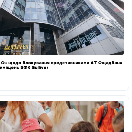
и О» щодо блокування представниками АТ Ощадбанк
иміщень БФК Gulliver