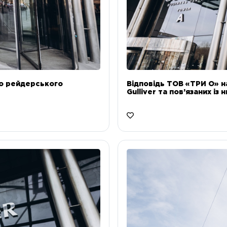
до рейдерського
Відповідь ТОВ «ТРИ О» н
Gulliver та пов’язаних із