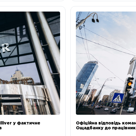
liver у фактичне
Офіційна відповідь коман
в
Ощадбанку до працівникі