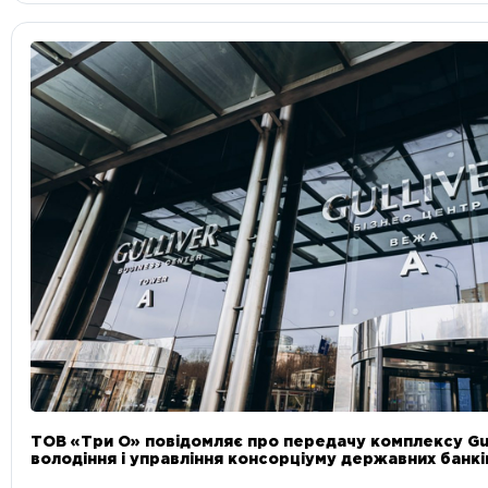
ТОВ «Три О» повідомляє про передачу комплексу Gul
володіння і управління консорціуму державних банкі