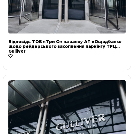
Відповідь ТОВ «Три О» на заяву АТ «Ощадбанк»
щодо рейдерського захоплення паркінгу ТРЦ
Gulliver