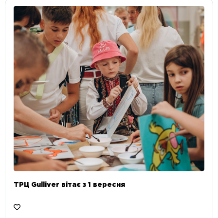
ТРЦ Gulliver вітає з 1 вересня