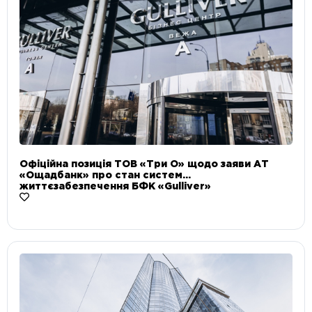
Офіційна позиція ТОВ «Три О» щодо заяви АТ
«Ощадбанк» про стан систем
життєзабезпечення БФК «Gulliver»