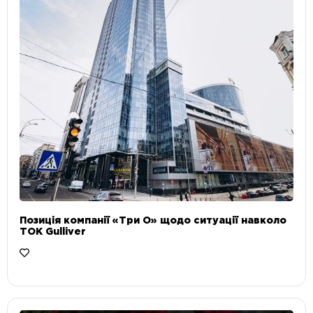
Позиція компанії «Три О» щодо ситуації навколо
ТОК Gulliver