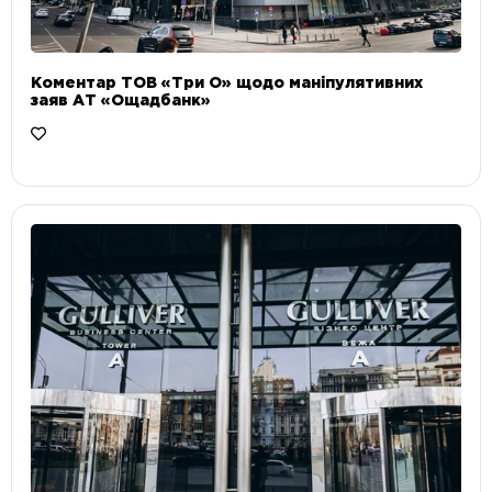
Коментар ТОВ «Три О» щодо маніпулятивних
заяв АТ «Ощадбанк»