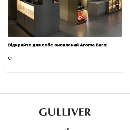
Відкрийте для себе оновлений Aroma Buro! ⠀