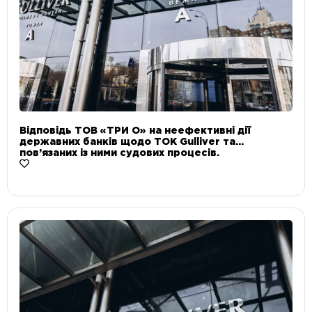
Відповідь ТОВ «ТРИ О» на неефективні дії
державних банків щодо ТОК Gulliver та
пов’язаних із ними судових процесів.