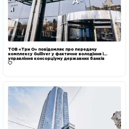
ТОВ «Три О» повідомляє про передачу
комплексу Gulliver у фактичне володіння і
управління консорціуму державних банків