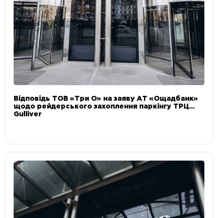
Відповідь ТОВ «Три О» на заяву АТ «Ощадбанк»
щодо рейдерського захоплення паркінгу ТРЦ
Gulliver