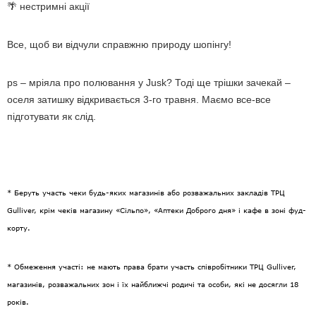
нестримні акції
🌴
Все, щоб ви відчули справжню природу шопінгу!
ps – мріяла про полювання у Jusk? Тоді ще трішки зачекай –
оселя затишку відкривається 3-го травня. Маємо все-все
підготувати як слід.
* Беруть участь чеки будь-яких магазинів або розважальних закладів ТРЦ
Gulliver, крім чеків магазину «Сільпо», «Аптеки Доброго дня» і кафе в зоні фуд-
корту.
* Обмеження участі: не мають права брати участь співробітники ТРЦ Gulliver,
магазинів, розважальних зон і їх найближчі родичі та особи, які не досягли 18
років.