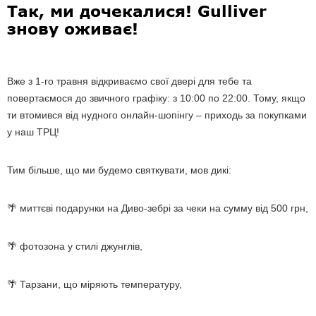
Так, ми дочекалися! Gulliver
знову оживає!
Вже з 1-го травня відкриваємо свої двері для тебе та
повертаємося до звичного графіку: з 10:00 по 22:00.
Тому, якщо
ти втомився від нудного онлайн-шопінгу – приходь за покупками
у наш ТРЦ!
Тим більше, що ми будемо святкувати, мов дикі:
миттєві подарунки на Диво-зебрі за чеки на сумму від 500 грн,
🌴
фотозона у стилі джунглів,
🌴
Тарзани, що міряють температуру,
🌴