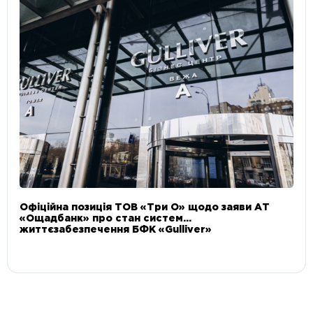
Офіційна позиція ТОВ «Три О» щодо заяви АТ
«Ощадбанк» про стан систем
життєзабезпечення БФК «Gulliver»