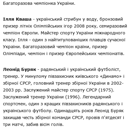
Багаторазова чемпіонка України.
Ілля Кваша
- український стрибун у воду, бронзовий
призер літніх Олімпійських ігор 2008 року, семиразовий
чемпіон Європи. Майстер спорту України міжнародного
класу. Ілля - один з найтитулованіших плавців сучасної
України. Багаторазовий чемпіон країни, призер
Олімпіади, чемпіон і призер Європейських чемпіонатів.
Леонід Буряк
- радянський і український футболіст,
тренер. У минулому півзахисник київського «Динамо» і
збірної СРСР, головний тренер збірної України в 2002-
2003 рр. Заслужений майстер спорту СРСР (1975).
Заслужений тренер України (1996). Легендарний
спортсмен, один з кращих півзахисників радянського і
українського футболу. Одинадцять років Леонід Буряк
захищав честь збірної команди СРСР, провів п'ятдесят і
три матчі, забив вісім голів.