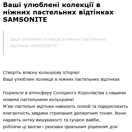
Ваші улюблені колекції в
ніжних пастельних відтінках
SAMSONITE
Ваші улюблені колекції в ніжних пастельних
відтінках SAMSONITE
Створіть власну кольорову історію!
Ваші улюблені колекції в ніжних пастельних відтінках
Пориньте в атмосферу Солодкого Королівства з нашими
новими пастельними кольорами!
М’які пастельні відтінки навіюють спокій та підкреслюють
елегантність завдяки стриманим делікатним тонам. Вони
надають нотку вишуканості та сучасні вайби,
роблячи ці валізи і рюкзаки ідеальним рішенням для