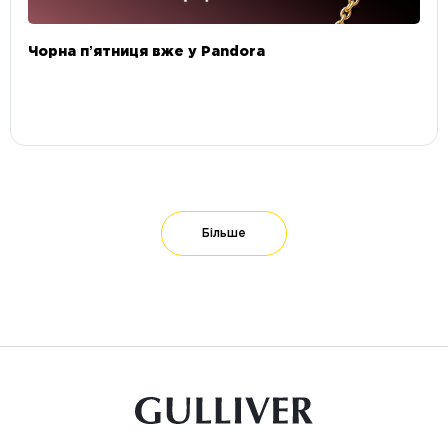
Чорна пʼятниця вже у Pandora
Більше