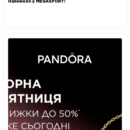
Halloween у MEGASPORT!