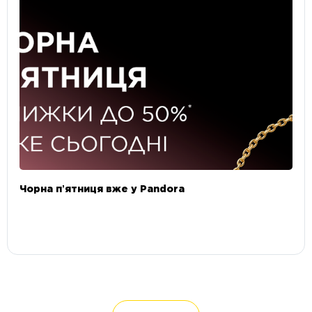
Чорна пʼятниця вже у Pandora