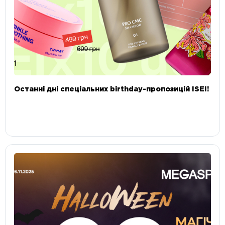
Останні дні спеціальних birthday-пропозицій ISEI!