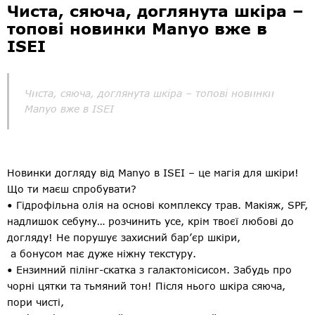
Чиста, сяюча, доглянута шкіра –
топові новинки Manyo вже в
ISEI
Чиста, сяюча, доглянута шкіра – топові новинки
Manyo вже в ISEI
Новинки догляду від Manyo в ISEI – це магія для шкіри!
Що ти маєш спробувати?
• Гідрофільна олія на основі комплексу трав. Макіяж, SPF,
надлишок себуму… розчинить усе, крім твоєї любові до
догляду! Не порушує захисний бар’єр шкіри,
а бонусом має дуже ніжну текстуру.
• Ензимний пілінг-скатка з галактомісисом. Забудь про
чорні цятки та тьмяний тон! Після нього шкіра сяюча,
пори чисті,