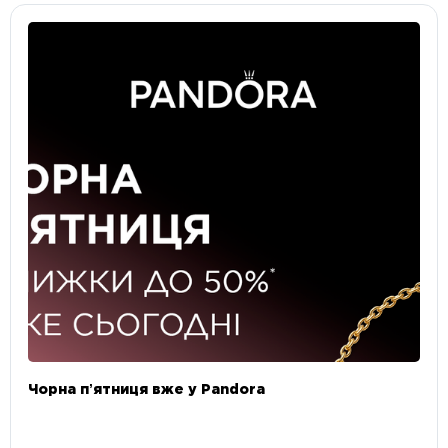
Чорна пʼятниця вже у Pandora