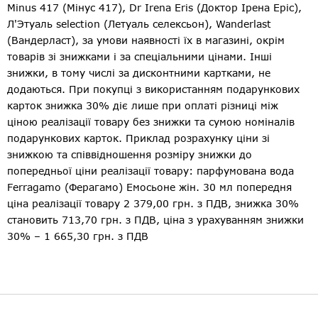
Minus 417 (Мінус 417), Dr Irena Eris (Доктор Ірена Еріс),
Л'Этуаль selection (Летуаль селексьон), Wanderlast
(Вандерласт), за умови наявності їх в магазині, окрім
товарів зі знижками і за спеціальними цінами. Інші
знижки, в тому числі за дисконтними картками, не
додаються. При покупці з використанням подарункових
карток знижка 30% діє лише при оплаті різниці між
ціною реалізації товару без знижки та сумою номіналів
подарункових карток. Приклад розрахунку ціни зі
знижкою та співвідношення розміру знижки до
попередньої ціни реалізації товару: парфумована вода
Ferragamo (Ферагамо) Емосьоне жін. 30 мл попередня
ціна реалізації товару 2 379,00 грн. з ПДВ, знижка 30%
становить 713,70 грн. з ПДВ, ціна з урахуванням знижки
30% – 1 665,30 грн. з ПДВ