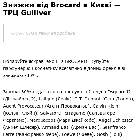
Знижки від Brocard в Києві —
ТРЦ Gulliver
-30%. Смак твоїх вподобань
Подаруйте яскраві емоції з BROCARD! Купуйте
парфумерію і косметику всесвітньо відомих брендів зі
знижкою -30%.
Знижка 30% надається на продукцію брендів Dsquared2
(Діскуайред 2), Lalique (Лалік), S.T. Dupont (Сент Дюпон),
Agent Provocateur (Агент Провокатор), Calvin Klein
(Келвін Кляйн), Salvatore Ferragamo (Сальваторе
Ферагамо), Marc Jacobs (Марк Джейкобс), Angel Schlesser
(Анхел Шлесер), Armand Basi (Арман Басі), Gianfranco
Ferre (Жанфранко Фере), Loewe (Лоеве), Gosh (Гош),