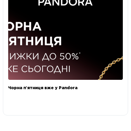
Чорна пʼятниця вже у Pandora