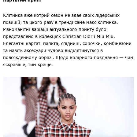
Клітинка вже котрий сезон не здає своїх лідерських
позицій, та цього разу в тренді саме максіклітинка.
Різноманітні варіації актуального принту було
представлено в колекціях Christian Dior і Miu Miu.
Елегантні картаті пальта, спідниці, сорочки, комбінезони
та навіть аксесуари чудово виділятимуться в
повсякденному образі. Щодо колірного поєднання — чим
яскравіше, тим краще.