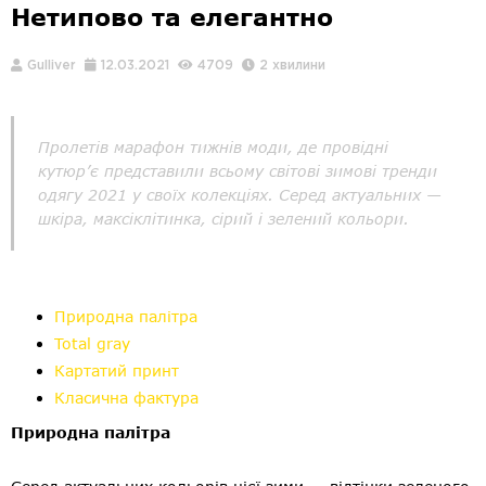
Нетипово та елегантно
Gulliver
12.03.2021
4709
2 хвилини
Пролетів марафон тижнів моди, де провідні
кутюр’є представили всьому світові зимові тренди
одягу 2021 у своїх колекціях. Серед актуальних —
шкіра, максіклітинка, сірий і зелений кольори.
Природна палітра
Total gray
Картатий принт
Класична фактура
Природна палітра