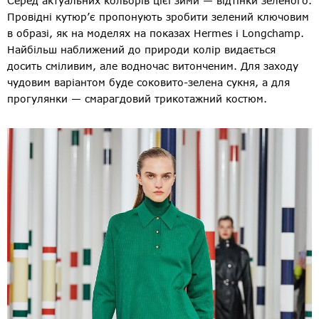
Серед актуальних кольорів цієї зими — відтінки зеленого.
Провідні кутюр’є пропонують зробити зелений ключовим
в образі, як на моделях на показах Hermes і Longchamp.
Найбільш наближений до природи колір видається
досить сміливим, але водночас витонченим. Для заходу
чудовим варіантом буде соковито-зелена сукня, а для
прогулянки — смарагдовий трикотажний костюм.