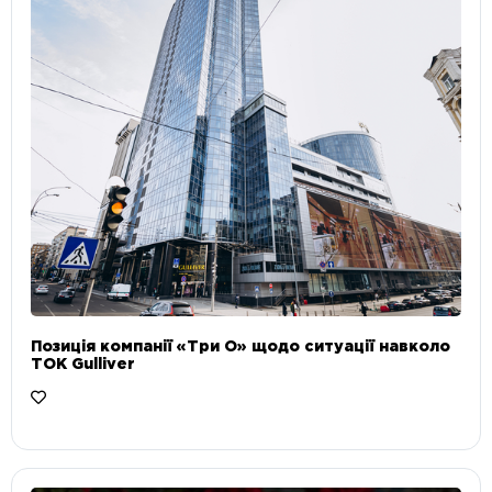
Позиція компанії «Три О» щодо ситуації навколо
ТОК Gulliver