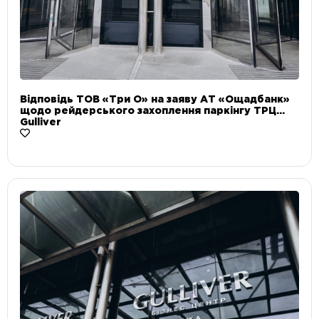
Відповідь ТОВ «Три О» на заяву АТ «Ощадбанк»
щодо рейдерського захоплення паркінгу ТРЦ
Gulliver