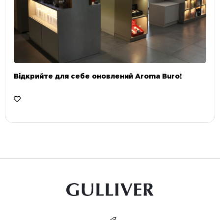
Відкрийте для себе оновлений Aroma Buro! ⠀