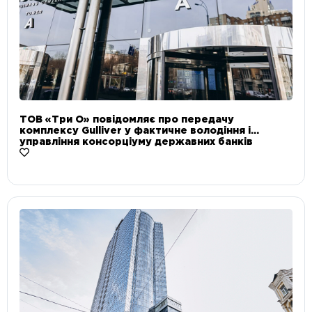
ТОВ «Три О» повідомляє про передачу
комплексу Gulliver у фактичне володіння і
управління консорціуму державних банків