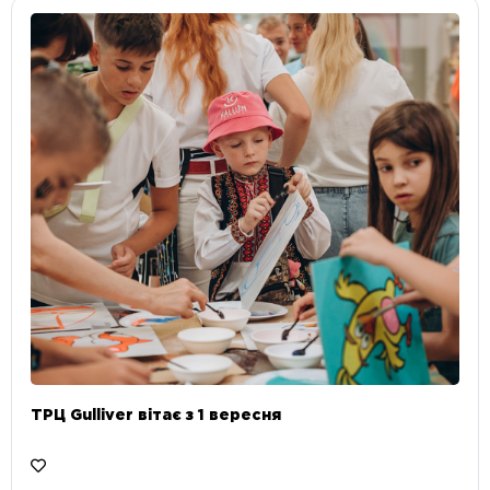
ТРЦ Gulliver вітає з 1 вересня