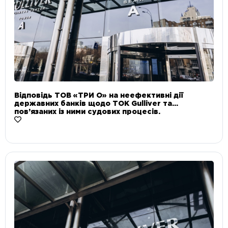
Відповідь ТОВ «ТРИ О» на неефективні дії
державних банків щодо ТОК Gulliver та
пов’язаних із ними судових процесів.