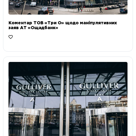
Коментар ТОВ «Три О» щодо маніпулятивних
заяв АТ «Ощадбанк»