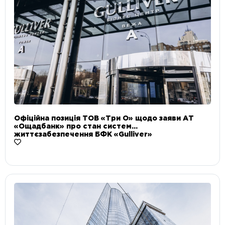
Офіційна позиція ТОВ «Три О» щодо заяви АТ
«Ощадбанк» про стан систем
життєзабезпечення БФК «Gulliver»