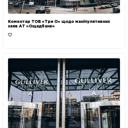
Коментар ТОВ «Три О» щодо маніпулятивних
заяв АТ «Ощадбанк»