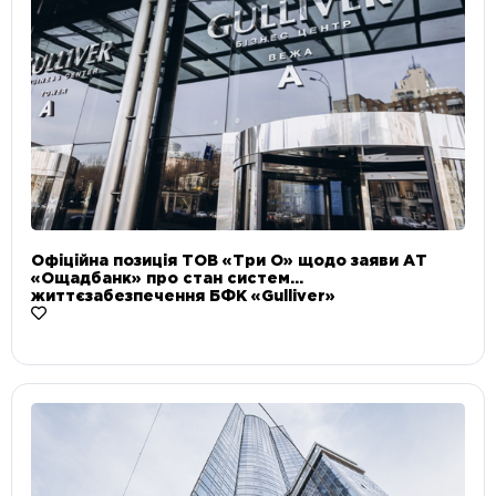
Офіційна позиція ТОВ «Три О» щодо заяви АТ
«Ощадбанк» про стан систем
життєзабезпечення БФК «Gulliver»