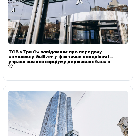
ТОВ «Три О» повідомляє про передачу
комплексу Gulliver у фактичне володіння і
управління консорціуму державних банків