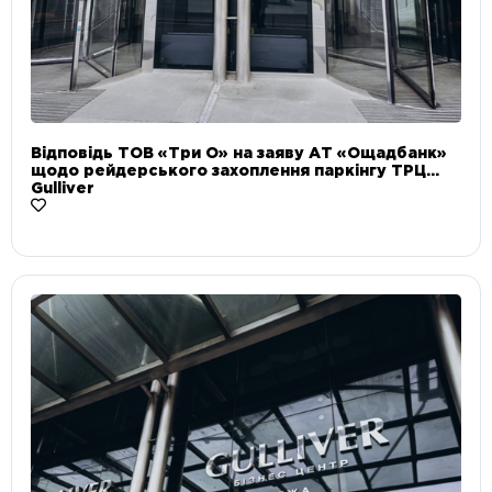
Відповідь ТОВ «Три О» на заяву АТ «Ощадбанк»
щодо рейдерського захоплення паркінгу ТРЦ
Gulliver