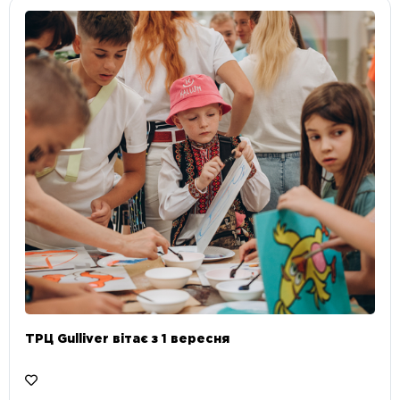
ТРЦ Gulliver вітає з 1 вересня