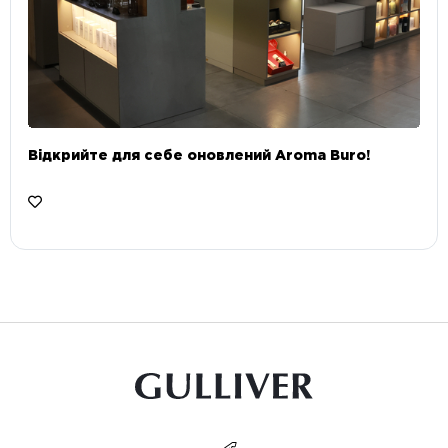
Відкрийте для себе оновлений Aroma Buro! ⠀