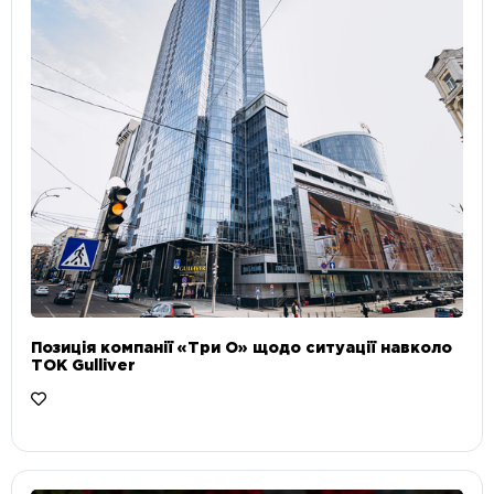
Позиція компанії «Три О» щодо ситуації навколо
ТОК Gulliver