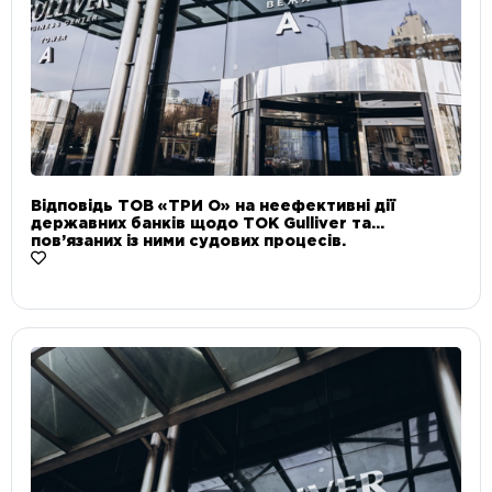
Відповідь ТОВ «ТРИ О» на неефективні дії
державних банків щодо ТОК Gulliver та
пов’язаних із ними судових процесів.