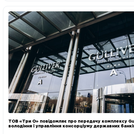
ТОВ «Три О» повідомляє про передачу комплексу Gul
володіння і управління консорціуму державних банкі