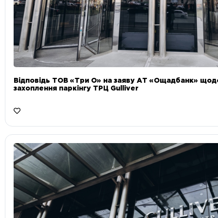
Відповідь ТОВ «Три О» на заяву АТ «Ощадбанк» що
захоплення паркінгу ТРЦ Gulliver