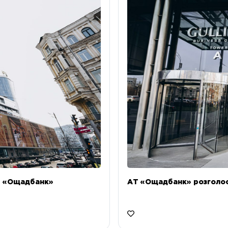
Т «Ощадбанк»
АТ «Ощадбанк» розголоси