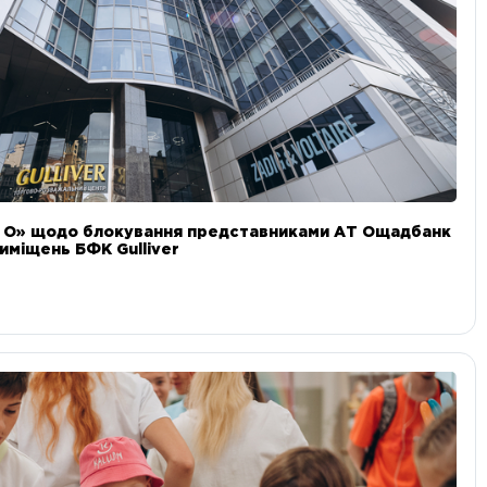
и О» щодо блокування представниками АТ Ощадбанк
иміщень БФК Gulliver