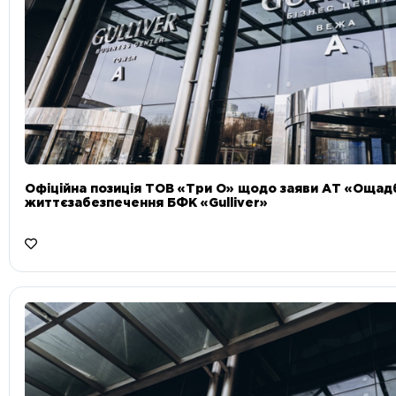
Офіційна позиція ТОВ «Три О» щодо заяви АТ «Ощад
життєзабезпечення БФК «Gulliver»