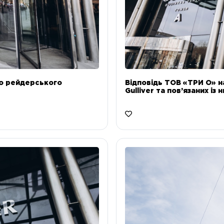
до рейдерського
Відповідь ТОВ «ТРИ О» н
Gulliver та пов’язаних із