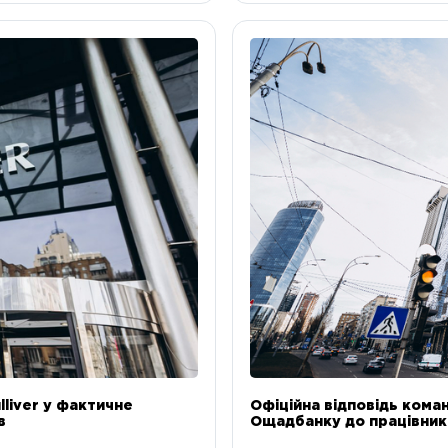
liver у фактичне
Офіційна відповідь коман
в
Ощадбанку до працівникі