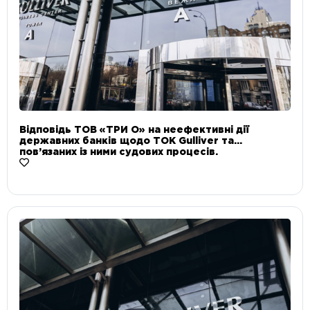
Відповідь ТОВ «ТРИ О» на неефективні дії
державних банків щодо ТОК Gulliver та
пов’язаних із ними судових процесів.