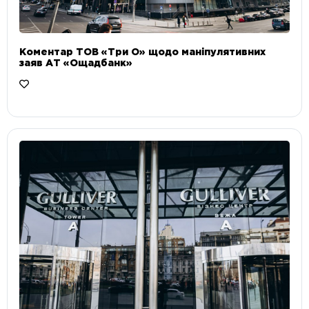
Коментар ТОВ «Три О» щодо маніпулятивних
заяв АТ «Ощадбанк»