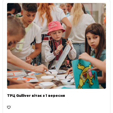
ТРЦ Gulliver вітає з 1 вересня