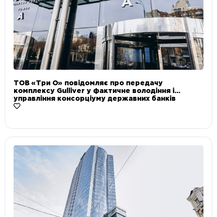
ТОВ «Три О» повідомляє про передачу
комплексу Gulliver у фактичне володіння і
управління консорціуму державних банків