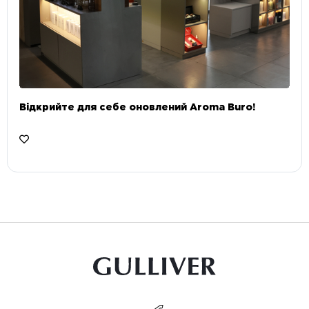
Відкрийте для себе оновлений Aroma Buro! ⠀