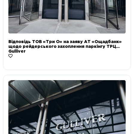
Відповідь ТОВ «Три О» на заяву АТ «Ощадбанк»
щодо рейдерського захоплення паркінгу ТРЦ
Gulliver