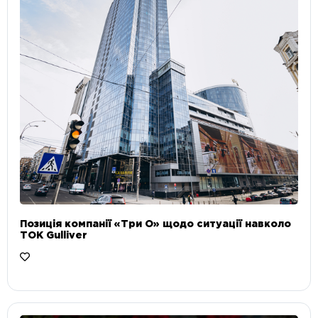
Позиція компанії «Три О» щодо ситуації навколо
ТОК Gulliver