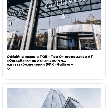
Офіційна позиція ТОВ «Три О» щодо заяви АТ
«Ощадбанк» про стан систем
життєзабезпечення БФК «Gulliver»