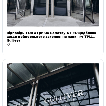
Відповідь ТОВ «Три О» на заяву АТ «Ощадбанк»
щодо рейдерського захоплення паркінгу ТРЦ
Gulliver