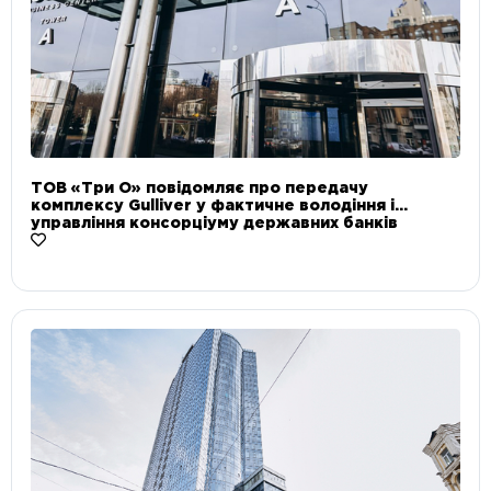
ТОВ «Три О» повідомляє про передачу
комплексу Gulliver у фактичне володіння і
управління консорціуму державних банків