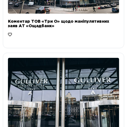
Коментар ТОВ «Три О» щодо маніпулятивних
заяв АТ «Ощадбанк»