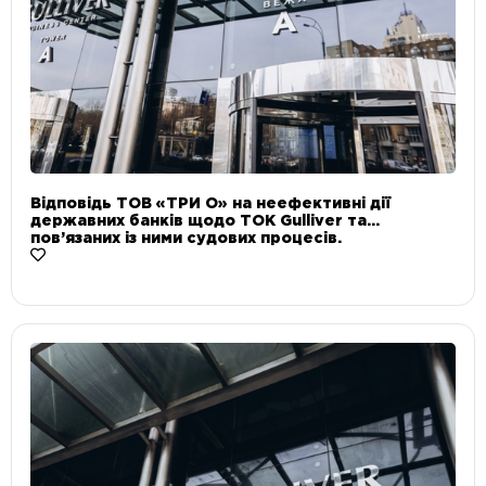
Відповідь ТОВ «ТРИ О» на неефективні дії
державних банків щодо ТОК Gulliver та
пов’язаних із ними судових процесів.