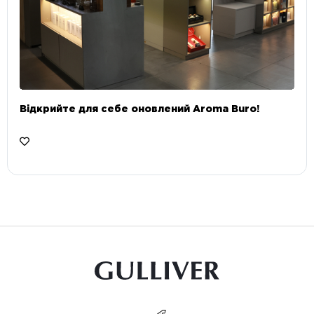
Відкрийте для себе оновлений Aroma Buro! ⠀