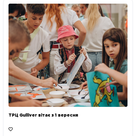
ТРЦ Gulliver вітає з 1 вересня