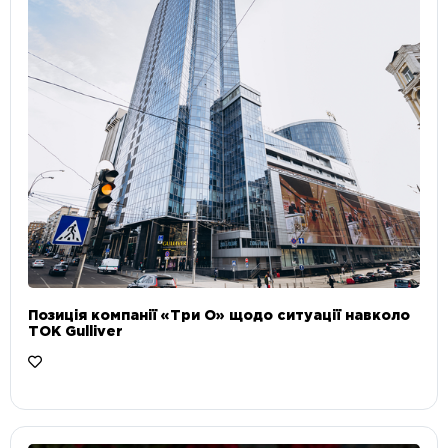
Позиція компанії «Три О» щодо ситуації навколо
ТОК Gulliver