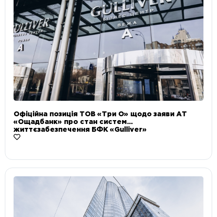
Офіційна позиція ТОВ «Три О» щодо заяви АТ
«Ощадбанк» про стан систем
життєзабезпечення БФК «Gulliver»