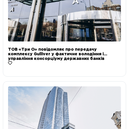
ТОВ «Три О» повідомляє про передачу
комплексу Gulliver у фактичне володіння і
управління консорціуму державних банків