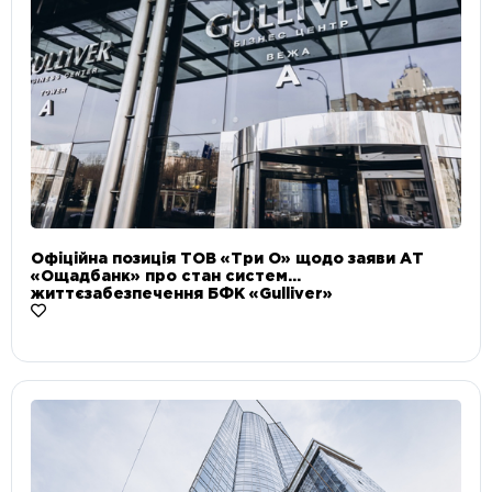
Офіційна позиція ТОВ «Три О» щодо заяви АТ
«Ощадбанк» про стан систем
життєзабезпечення БФК «Gulliver»