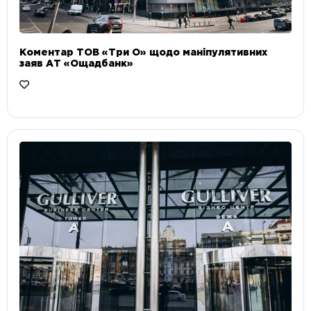
Коментар ТОВ «Три О» щодо маніпулятивних
заяв АТ «Ощадбанк»