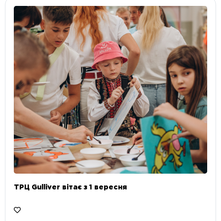
ТРЦ Gulliver вітає з 1 вересня