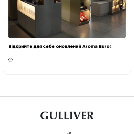
Відкрийте для себе оновлений Aroma Buro! ⠀