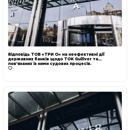
Відповідь ТОВ «ТРИ О» на неефективні дії
державних банків щодо ТОК Gulliver та
пов’язаних із ними судових процесів.