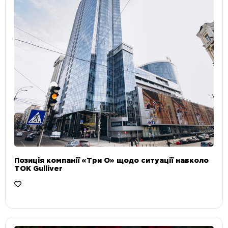
Позиція компанії «Три О» щодо ситуації навколо
ТОК Gulliver