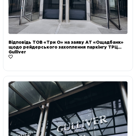
Відповідь ТОВ «Три О» на заяву АТ «Ощадбанк»
щодо рейдерського захоплення паркінгу ТРЦ
Gulliver