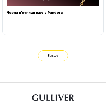
Чорна пʼятниця вже у Pandora
Більше