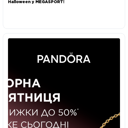
Halloween у MEGASPORT!