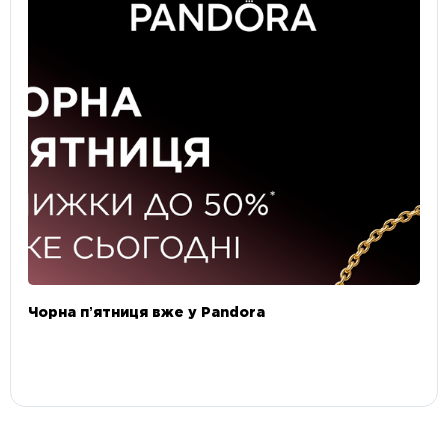
Чорна пʼятниця вже у Pandora