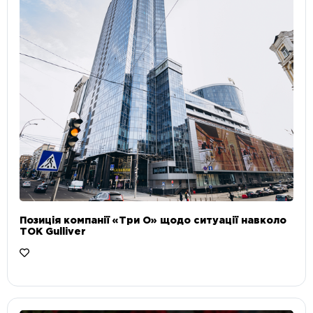
Позиція компанії «Три О» щодо ситуації навколо
ТОК Gulliver