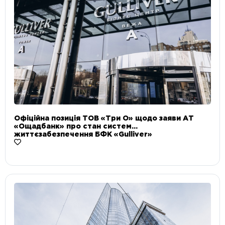
Офіційна позиція ТОВ «Три О» щодо заяви АТ
«Ощадбанк» про стан систем
життєзабезпечення БФК «Gulliver»