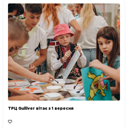
ТРЦ Gulliver вітає з 1 вересня