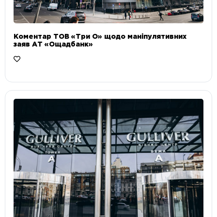
Коментар ТОВ «Три О» щодо маніпулятивних
заяв АТ «Ощадбанк»