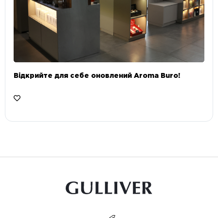
Відкрийте для себе оновлений Aroma Buro! ⠀