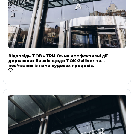
Відповідь ТОВ «ТРИ О» на неефективні дії
державних банків щодо ТОК Gulliver та
пов’язаних із ними судових процесів.