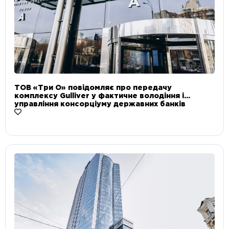
ТОВ «Три О» повідомляє про передачу
комплексу Gulliver у фактичне володіння і
управління консорціуму державних банків