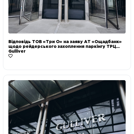
Відповідь ТОВ «Три О» на заяву АТ «Ощадбанк»
щодо рейдерського захоплення паркінгу ТРЦ
Gulliver