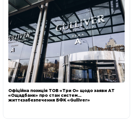
Офіційна позиція ТОВ «Три О» щодо заяви АТ
«Ощадбанк» про стан систем
життєзабезпечення БФК «Gulliver»