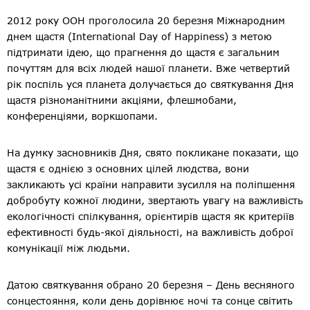
2012 року ООН проголосила 20 березня Міжнародним
днем щастя (International Day of Happiness) з метою
підтримати ідею, що прагнення до щастя є загальним
почуттям для всіх людей нашої планети. Вже четвертий
рік поспіль уся планета долучається до святкування Дня
щастя різноманітними акціями, флешмобами,
конференціями, воркшопами.
На думку засновників Дня, свято покликане показати, що
щастя є однією з основних цілей людства, вони
закликають усі країни направити зусилля на поліпшення
добробуту кожної людини, звертають увагу на важливість
екологічності спілкування, орієнтирів щастя як критеріїв
ефективності будь-якої діяльності, на важливість доброї
комунікації між людьми.
Датою святкування обрано 20 березня – День весняного
сонцестояння, коли день дорiвнює ночi та сонце світить