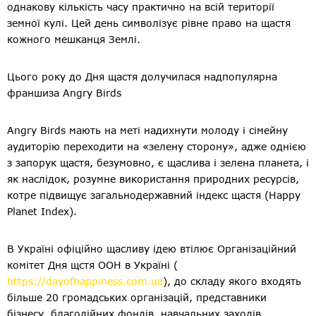
однакову кількість часу практично на всій території
земної кулi. Цей день символізує рiвне право на щастя
кожного мешканця Землi.
Цього року до Дня щастя долучилася надпопулярна
франшиза Angry Birds
Angry Birds мають на меті надихнути молоду і сімейну
аудиторію переходити на «зелену сторону», адже однією
з запорук щастя, безумовно, є щаслива і зелена планета, і
як наслідок, розумне використання природних ресурсів,
котре підвищує загальнодержавний індекс щастя (Happy
Planet Index).
В Україні офіційно щасливу ідею втілює Організаційний
комітет Дня щстя ООН в Україні (
https://dayofhappiness.com.ua
), до складу якого входять
більше 20 громадських організацій, представники
бізнесу, благодійних фондів, навчальних заходів,