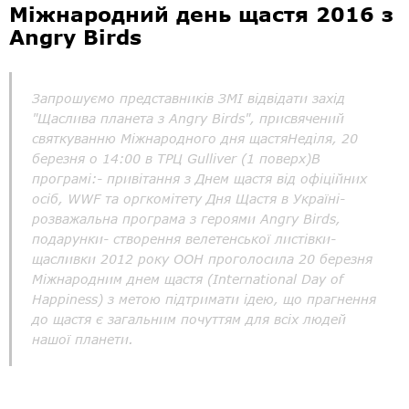
Міжнародний день щастя 2016 з
Angry Birds
Запрошуємо представників ЗМІ відвідати захід
"Щаслива планета з Angry Birds", присвячений
святкуванню Міжнародного дня щастяНеділя, 20
березня о 14:00 в ТРЦ Gulliver (1 поверх)В
програмі:- привітання з Днем щастя від офіційних
осіб, WWF та оргкомітету Дня Щастя в Україні-
розважальна програма з героями Angry Birds,
подарунки- створення велетенської листівки-
щасливки 2012 року ООН проголосила 20 березня
Міжнародним днем щастя (International Day of
Happiness) з метою підтримати ідею, що прагнення
до щастя є загальним почуттям для всіх людей
нашої планети.