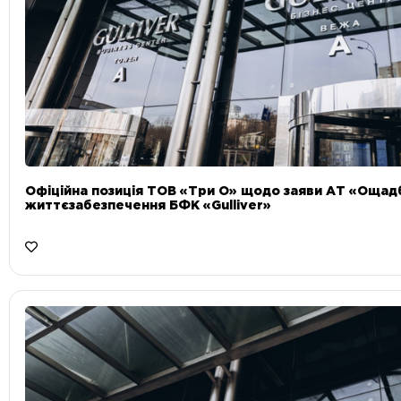
Офіційна позиція ТОВ «Три О» щодо заяви АТ «Ощад
життєзабезпечення БФК «Gulliver»