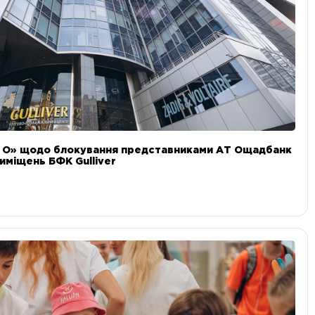
и О» щодо блокування представниками АТ Ощадбанк
иміщень БФК Gulliver