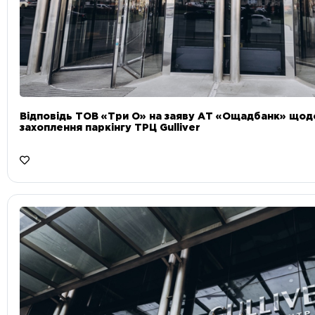
Відповідь ТОВ «Три О» на заяву АТ «Ощадбанк» що
захоплення паркінгу ТРЦ Gulliver