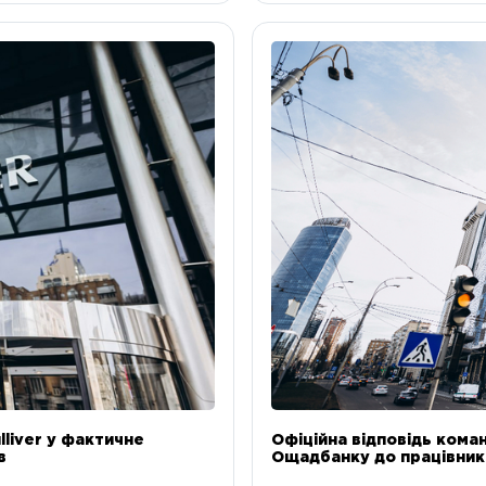
liver у фактичне
Офіційна відповідь коман
в
Ощадбанку до працівникі