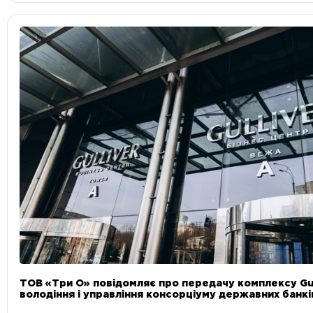
ТОВ «Три О» повідомляє про передачу комплексу Gul
володіння і управління консорціуму державних банкі