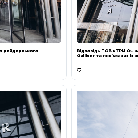
до рейдерського
Відповідь ТОВ «ТРИ О» н
Gulliver та пов’язаних із