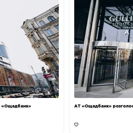
Т «Ощадбанк»
АТ «Ощадбанк» розголоси