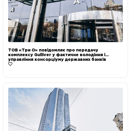
ТОВ «Три О» повідомляє про передачу
комплексу Gulliver у фактичне володіння і
управління консорціуму державних банків