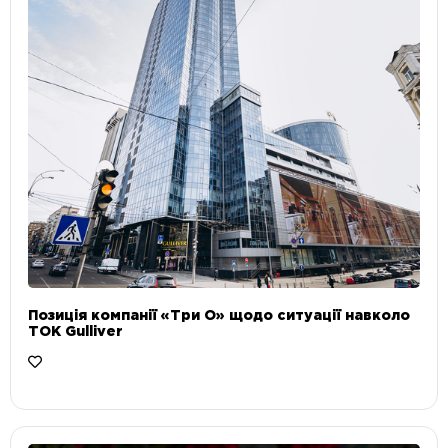
Позиція компанії «Три О» щодо ситуації навколо
ТОК Gulliver