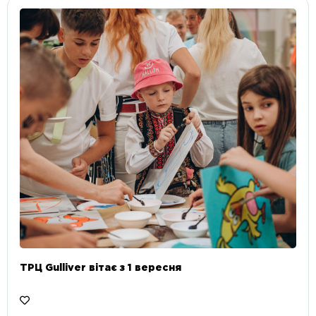
ТРЦ Gulliver вітає з 1 вересня