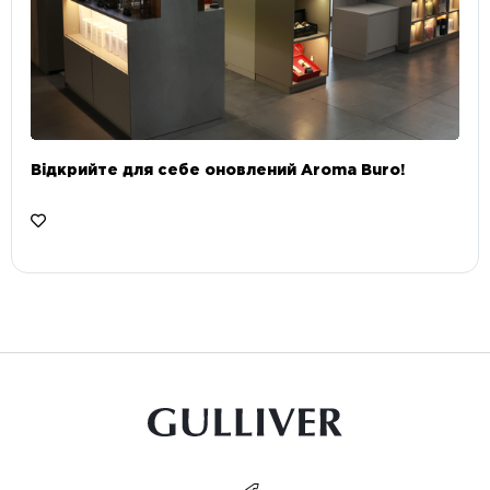
Відкрийте для себе оновлений Aroma Buro! ⠀