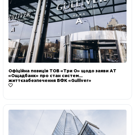
Офіційна позиція ТОВ «Три О» щодо заяви АТ
«Ощадбанк» про стан систем
життєзабезпечення БФК «Gulliver»