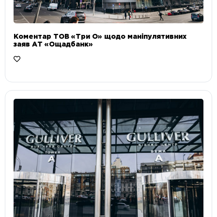
Коментар ТОВ «Три О» щодо маніпулятивних
заяв АТ «Ощадбанк»