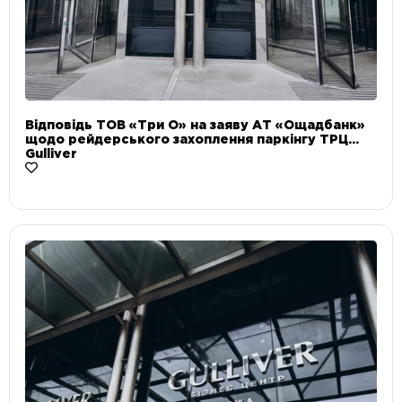
Відповідь ТОВ «Три О» на заяву АТ «Ощадбанк»
щодо рейдерського захоплення паркінгу ТРЦ
Gulliver