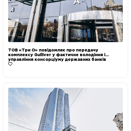
ТОВ «Три О» повідомляє про передачу
комплексу Gulliver у фактичне володіння і
управління консорціуму державних банків