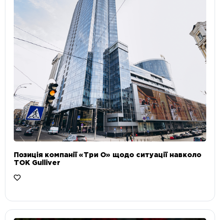
Позиція компанії «Три О» щодо ситуації навколо
ТОК Gulliver