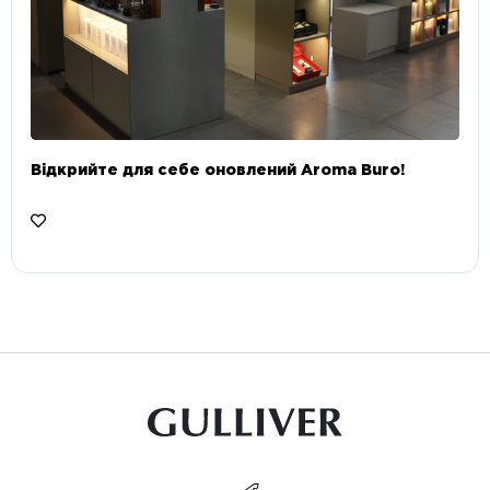
Відкрийте для себе оновлений Aroma Buro! ⠀