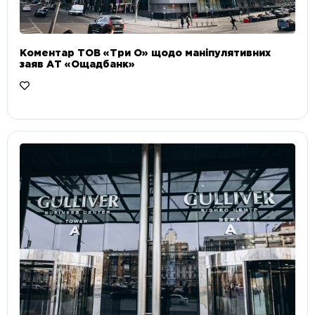
Коментар ТОВ «Три О» щодо маніпулятивних
заяв АТ «Ощадбанк»