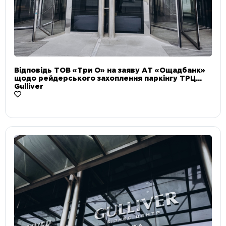
Відповідь ТОВ «Три О» на заяву АТ «Ощадбанк»
щодо рейдерського захоплення паркінгу ТРЦ
Gulliver