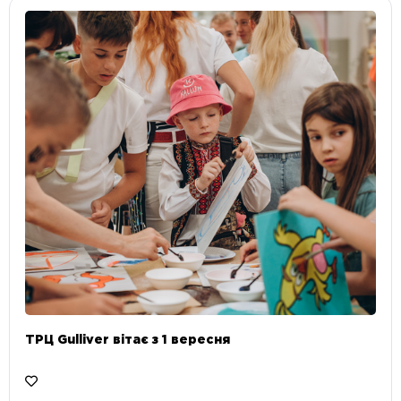
ТРЦ Gulliver вітає з 1 вересня