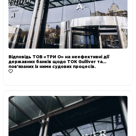
Відповідь ТОВ «ТРИ О» на неефективні дії
державних банків щодо ТОК Gulliver та
пов’язаних із ними судових процесів.