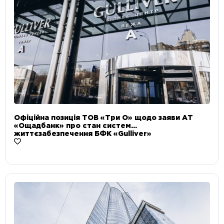
Офіційна позиція ТОВ «Три О» щодо заяви АТ
«Ощадбанк» про стан систем
життєзабезпечення БФК «Gulliver»