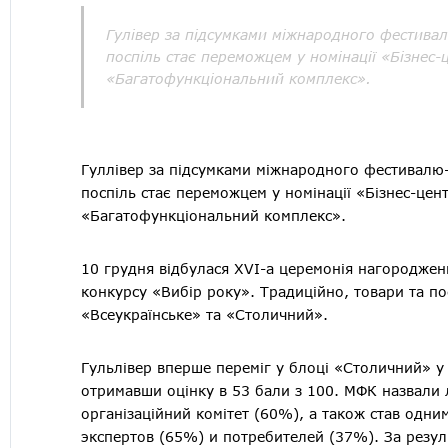
Гулівер за підсумками міжнародного фестивал
поспіль стає переможцем у номінації «Бізнес-ц
«Багатофункціональний комплекс».
Гуллівер за підсумками міжнародного фестивалю
поспіль стає переможцем у номінації «Бізнес-цент
«Багатофункціональний комплекс».
10 грудня відбулася XVI-а церемонія нагородже
конкурсу «Вибір року». Традиційно, товари та п
«Всеукраїнське» та «Столичний».
Гульлівер вперше переміг у блоці «Столичний» у
отримавши оцінку в 53 бали з 100. МФК назвали 
організаційний комітет (60%), а також став одни
экспертов (65%) и потребителей (37%). За резуль