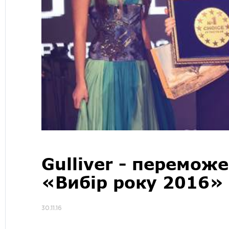
Gulliver - перемож
«Вибір року 2016»
30.11.16