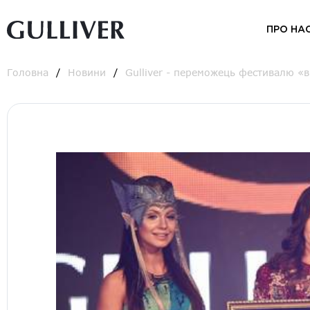
ПРО НА
Головна
Новини
Gulliver - переможець фестивалю «