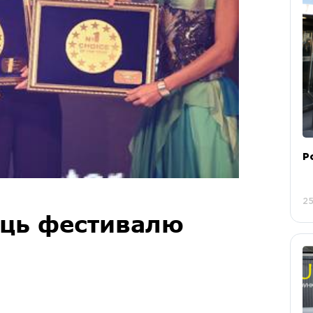
Р
25
ець фестивалю