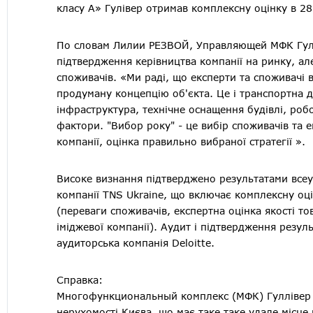
класу А» Гулівер отримав комплексну оцінку в 28
По словам Лилии РЕЗВОЙ, Управляющей МФК Гуліве
підтвердження керівництва компанії на ринку, але
споживачів. «Ми раді, що експерти та споживачі 
продуману концепцію об'єкта. Це і транспортна д
інфраструктура, технічне оснащення будівлі, робо
фактори. "Вибор року" - це вибір споживачів та е
компанії, оцінка правильно вибраної стратегії ».
Високе визнання підтверджено результатами все
компанії TNS Ukraine, що включає комплексну оці
(переваги споживачів, експертна оцінка якості то
іміджевої компанії). Аудит і підтвердження резул
аудиторська компанія Deloitte.
Справка:
Многофункциональный комплекс (МФК) Гуллівер -
нерухомості Києва, що має таке таке удале місц