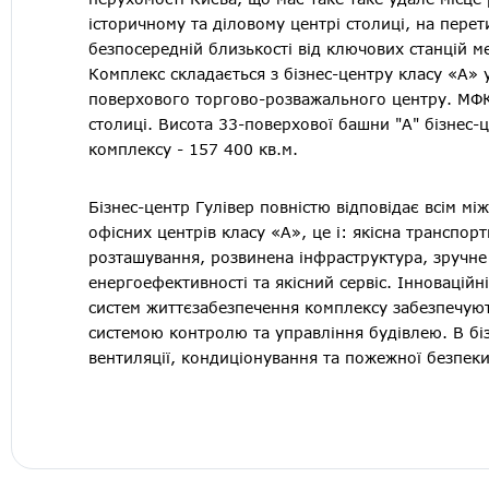
історичному та діловому центрі столиці, на перет
безпосередній близькості від ключових станцій м
Комплекс складається з бізнес-центру класу «А» у
поверхового торгово-розважального центру. МФК 
столиці. Висота 33-поверхової башни "А" бізнес-
комплексу - 157 400 кв.м.
Бізнес-центр Гулівер повністю відповідає всім м
офісних центрів класу «А», це і: якісна транспорт
розташування, розвинена інфраструктура, зручне
енергоефективності та якісний сервіс. Інноваційні
систем життєзабезпечення комплексу забезпечую
системою контролю та управління будівлею. В біз
вентиляції, кондиціонування та пожежної безпеки