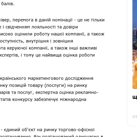
 балів.
р, перемога в даній номінації - це не тільки
 і свідченням лояльності та довіри
високо оцінили роботу нашої компанії, а також
оступність, внутрішня і зовнішня
та керуючої компанії, а також інші важливі
кспертів, і тому це найвища оцінка роботи
українського маркетингового дослідження
нку позицій товару (послуги) на ринку
варів та послуг, експертна оцінка рекламно-
Щ
ьтатів конкурсу забезпечує міжнародна
05
 єдиний об'єкт на ринку торгово-офісної
е розташування. Він розташований одночасно в