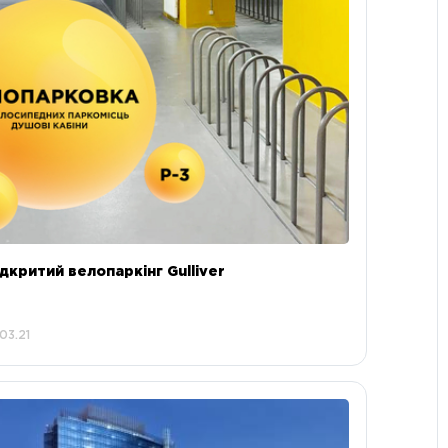
ідкритий велопаркінг Gulliver
.03.21