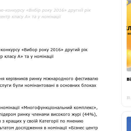
ю-конкурсу «Вибір року 2016» другий рік
ентр класу А» та у номінації
-конкурсу «Вибор року 2016» другий рік
р класу А» та у номінації
ння керівників ринку міжнародного фестивалю
В
ослуги були номінантовані в основних блоках
31
 номінації «Многофункціональний комплекс»,
лідером ринку членами високого журі (44%),
м з кращих у своїй Категорії по мнению
татом дослідження в номінації «Бізнес центр