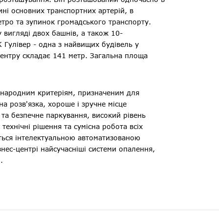
ині основних транспортних артерій, в
етро та зупинок громадського транспорту.
 вигляді двох башнів, а також 10-
Гулівер - одна з найвищих будівель у
центру складає 141 метр. Загальна площа
іжнародним критеріям, призначеним для
на розв'язка, хороше і зручне місце
 та безпечне паркування, високий рівень
 технічні рішення та сумісна робота всіх
ться інтелектуальною автоматизованою
нес-центрі найсучасніші системи опалення,
.